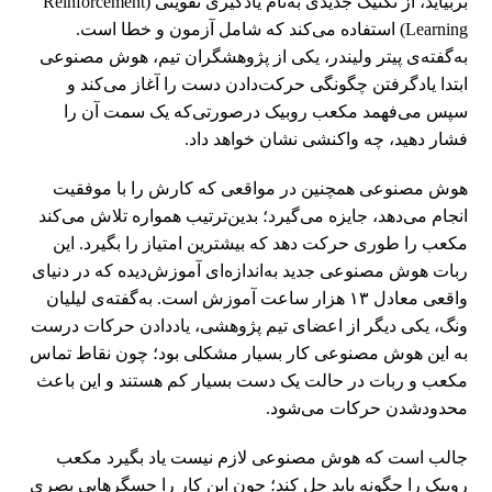
بربیاید، از تکنیک جدیدی به‌نام یادگیری تقویتی (Reinforcement
Learning) استفاده می‌کند که شامل آزمون و خطا است.
به‌گفته‌ی پیتر ولیندر، یکی از پژوهشگران تیم، هوش مصنوعی
ابتدا یادگرفتن چگونگی حرکت‌دادن دست را آغاز می‌کند و
سپس می‌فهمد مکعب روبیک در‌صورتی‌که یک سمت آن را
فشار دهید، چه واکنشی نشان خواهد داد.
هوش مصنوعی همچنین در مواقعی که کارش را با موفقیت
انجام می‌دهد، جایزه می‌گیرد؛ بدین‌ترتیب همواره تلاش می‌کند
مکعب را طوری حرکت دهد که بیشترین امتیاز را بگیرد. این
ربات هوش مصنوعی جدید به‌اندازه‌ای آموزش‌دیده که در دنیای
واقعی معادل ۱۳ هزار ساعت آموزش است. به‌گفته‌ی لیلیان
ونگ، یکی دیگر از اعضای تیم پژوهشی، یاددادن حرکات درست
به این هوش مصنوعی کار بسیار مشکلی بود؛ چون نقاط تماس
مکعب و ربات در حالت یک دست بسیار کم هستند و این باعث
محدودشدن حرکات می‌شود.
جالب است که هوش مصنوعی لازم نیست یاد بگیرد مکعب
روبیک را چگونه باید حل کند؛ چون این کار را حسگرهایی بصری