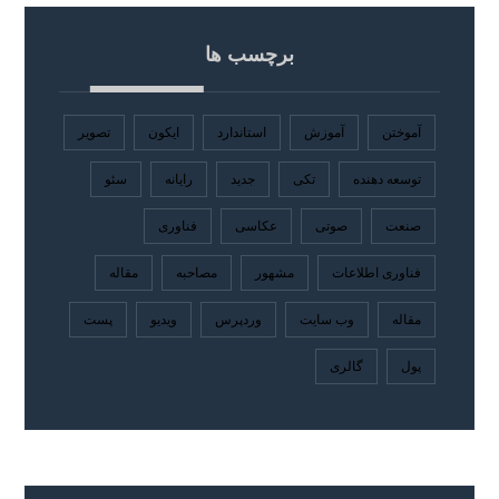
برچسب ها
آموختن
آموزش
استاندارد
ایکون
تصویر
توسعه دهنده
تکی
جدید
رایانه
سئو
صنعت
صوتی
عکاسی
فناوری
فناوری اطلاعات
مشهور
مصاحبه
مقاله
مقاله
وب سایت
وردپرس
ویدیو
پست
پول
گالری