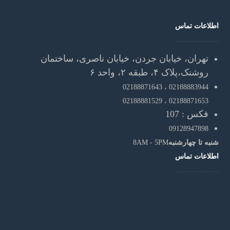
اطلاعات تماس
تهران، خیابان جردن، خیابان ناصری، ساختمان
روشنک،پلاک ۴، طبقه ۲، واحد ۶
02188871643
02188883944 ،
02188881529
02188871653 ،
فکس : 107
09128947898
شنبه تا چهارشنبه
8AM - 5PM
اطلاعات تماس