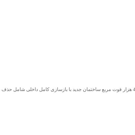
هتل اکسترا واقع در نمای کوه یکی از بزرگترین هتلها با بیش از 450 هزار فوت مربع ساختمان جدید با بازساز