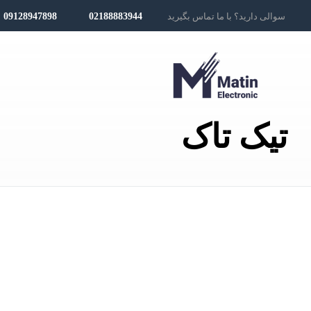
سوالی دارید؟ با ما تماس بگیرید
02188883944
09128947898
تیک تاک