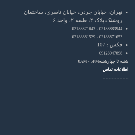
تهران، خیابان جردن، خیابان ناصری، ساختمان
روشنک،پلاک ۴، طبقه ۲، واحد ۶
02188871643
02188883944 ،
02188881529
02188871653 ،
فکس : 107
09128947898
شنبه تا چهارشنبه
8AM - 5PM
اطلاعات تماس