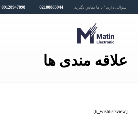
سوالی دارید؟ با ما تماس بگیرید
02188883944
09128947898
علاقه مندی ها
[ti_wishlistsview]