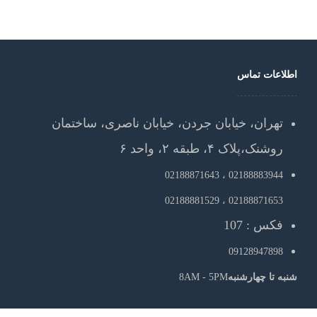
اطلاعات تماس
تهران، خیابان جردن، خیابان ناصری، ساختمان
روشنک،پلاک ۴، طبقه ۲، واحد ۶
02188871643
02188883944 ،
02188881529
02188871653 ،
فکس : 107
09128947898
شنبه تا چهارشنبه
8AM - 5PM