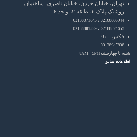
تهران، خیابان جردن، خیابان ناصری، ساختمان
روشنک،پلاک ۴، طبقه ۲، واحد ۶
02188871643
02188883944 ،
02188881529
02188871653 ،
فکس : 107
09128947898
شنبه تا چهارشنبه
8AM - 5PM
اطلاعات تماس