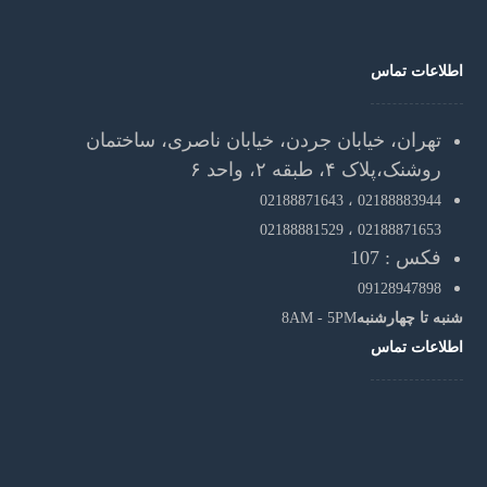
اطلاعات تماس
تهران، خیابان جردن، خیابان ناصری، ساختمان
روشنک،پلاک ۴، طبقه ۲، واحد ۶
02188871643
02188883944 ،
02188881529
02188871653 ،
فکس : 107
09128947898
شنبه تا چهارشنبه
8AM - 5PM
اطلاعات تماس